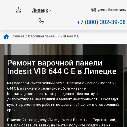
Наш сервисный центр специ
Липецк
улица Валентины
▼
+7 (800) 302-39-08
Главная
/
Варочная панель
/
VIB 644 C E
Ремонт варочной панели
Indesit VIB 644 C E в Липецке
Мы сделаем качественный ремонт варочной панели Indesit VIB
644 C E а также его сервисное обслуживание.
Квалифицированные мастера сделают бесплатную
диагностику вашей техники и выявят неисправность. Проведут
нужные ремонтные работы по доступной цене и в оговоренный
срок.
Приезжайте по адресу: Липецк: улица Валентины Терешковой,
35Б или оставьте заявку на сайте и получите скидку 20% на