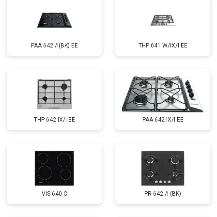
PAA 642 /I(BK) EE
THP 641 W/IX/I EE
THP 642 IX/I EE
PAA 642 IX/I EE
VIS 640 C
PR 642 /I (BK)