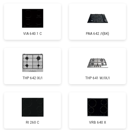
VIA 640.1 C
PAA 642 /I(BK)
THP 642 IX/I
THP 641 W/IX/I
RI 260 C
VRB 640 X