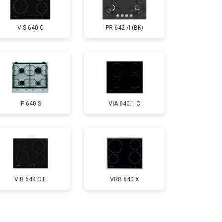
VIS 640 C
PR 642 /I (BK)
IP 640 S
VIA 640.1 C
VIB 644 C E
VRB 640 X