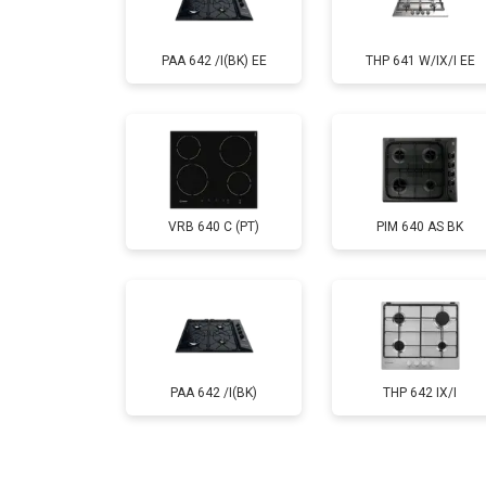
PAA 642 /I(BK) EE
THP 641 W/IX/I EE
VRB 640 C (PT)
PIM 640 AS BK
PAA 642 /I(BK)
THP 642 IX/I