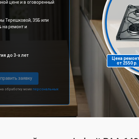
ной цене и в оговоренный
ны Терешковой, 35Б или
% на ремонт и
ия до 3-х лет
Цена ремон
от 2550 р.
править заявку
 на обработку моих
персональных