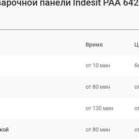
арочной панели Indesit PAA 642
Время
Ц
от 10 мин
б
от 80 мин
о
от 130 мин
о
кой
от 80 мин
о