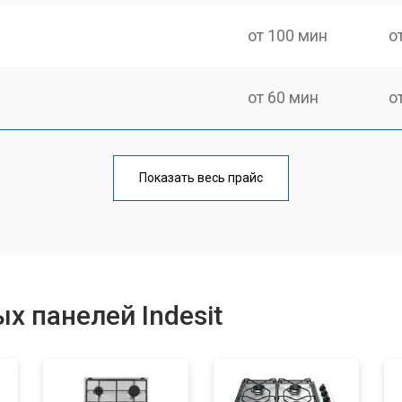
от 100 мин
о
от 60 мин
о
от 140 мин
о
Показать весь прайс
от 100 мин
о
от 100 мин
о
х панелей Indesit
от 60 мин
о