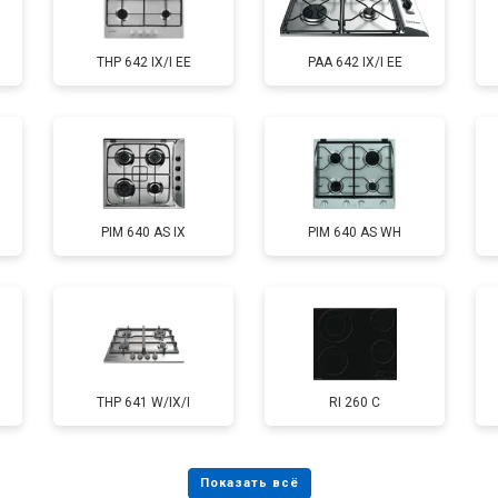
THP 642 IX/I EE
PAA 642 IX/I EE
PIM 640 AS IX
PIM 640 AS WH
THP 641 W/IX/I
RI 260 C