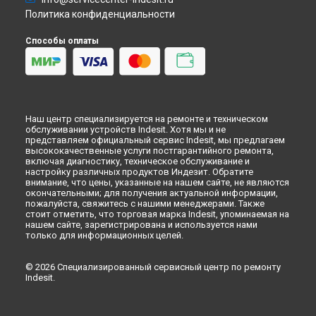
Ремонт варочной панели PIM 640 AS BK Indesit в
Кемерово
Политика конфиденциальности
Ремонт варочной панели PIM 640 AS BK Indesit в
Новокузнецке
Способы оплаты
Ремонт варочной панели PIM 640 AS BK Indesit в
Рязани
Ремонт варочной панели PIM 640 AS BK Indesit в
Астрахани
Ремонт варочной панели PIM 640 AS BK Indesit в
Набережных Челнах
Ремонт варочной панели PIM 640 AS BK Indesit в
Липецке
Наш центр специализируется на ремонте и техническом
обслуживании устройств Indesit. Хотя мы и не
представляем официальный сервис Indesit, мы предлагаем
высококачественные услуги постгарантийного ремонта,
включая диагностику, техническое обслуживание и
настройку различных продуктов Индезит. Обратите
внимание, что цены, указанные на нашем сайте, не являются
окончательными; для получения актуальной информации,
пожалуйста, свяжитесь с нашими менеджерами. Также
стоит отметить, что торговая марка Indesit, упоминаемая на
нашем сайте, зарегистрирована и используется нами
только для информационных целей.
© 2026 Специализированный сервисный центр по ремонту
Indesit.