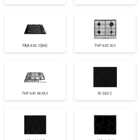
PAA 642 /I(BK)
THP 642 IX/I
THP 641 W/IX/I
RI 260 C