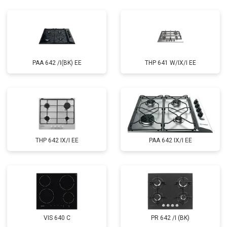
PAA 642 /I(BK) EE
THP 641 W/IX/I EE
THP 642 IX/I EE
PAA 642 IX/I EE
VIS 640 C
PR 642 /I (BK)