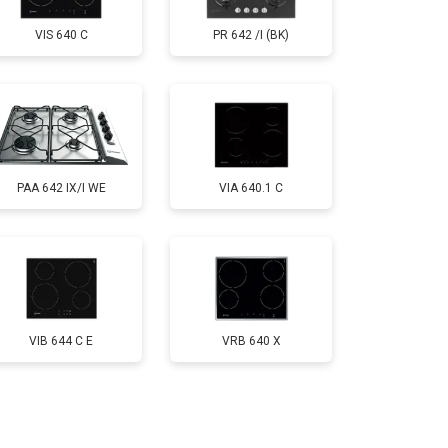
VIS 640 C
PR 642 /I (BK)
PAA 642 IX/I WE
VIA 640.1 C
VIB 644 C E
VRB 640 X