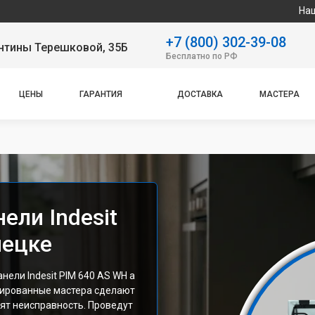
Наш сервисный це
+7 (800) 302-39-08
нтины Терешковой, 35Б
Бесплатно по РФ
ЦЕНЫ
ГАРАНТИЯ
ДОСТАВКА
МАСТЕРА
ели Indesit
пецке
ели Indesit PIM 640 AS WH а
цированные мастера сделают
ят неисправность. Проведут