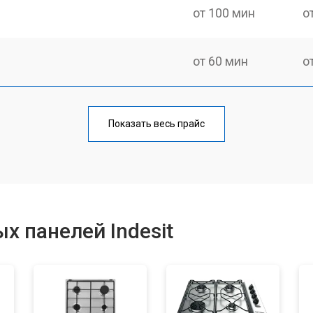
от 100 мин
о
от 60 мин
о
от 140 мин
о
Показать весь прайс
от 100 мин
о
от 100 мин
о
х панелей Indesit
от 60 мин
о