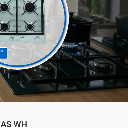
та
0 AS WH