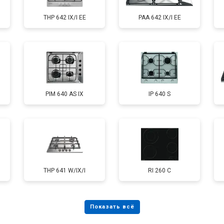
THP 642 IX/I EE
PAA 642 IX/I EE
PIM 640 AS IX
IP 640 S
THP 641 W/IX/I
RI 260 C