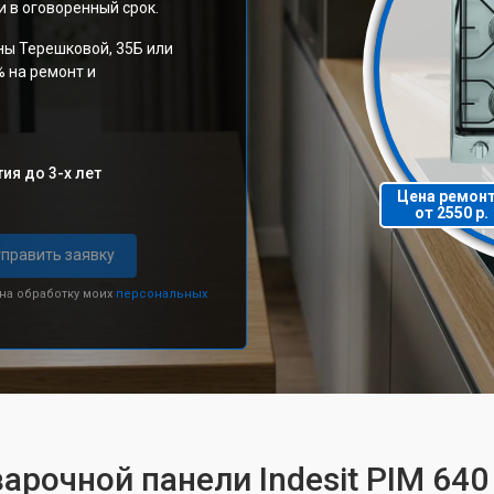
 в оговоренный срок.
ны Терешковой, 35Б или
% на ремонт и
ия до 3-х лет
Цена ремон
от 2550 р.
править заявку
 на обработку моих
персональных
арочной панели Indesit PIM 64