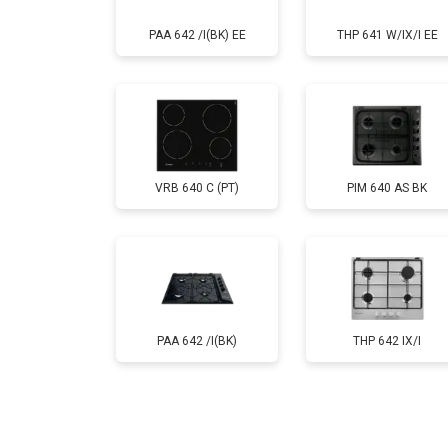
PAA 642 /I(BK) EE
THP 641 W/IX/I EE
VRB 640 C (PT)
PIM 640 AS BK
PAA 642 /I(BK)
THP 642 IX/I