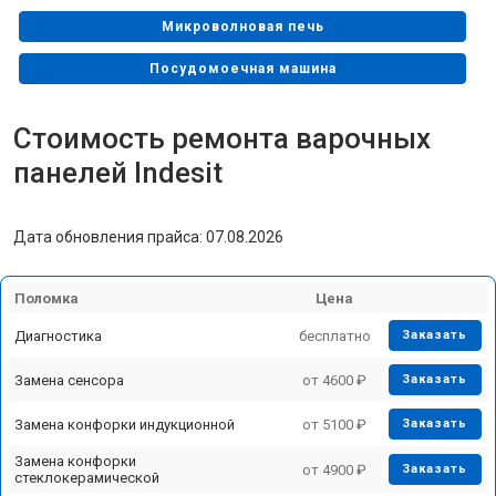
Микроволновая печь
Посудомоечная машина
Стиральная машина
Стоимость ремонта варочных
Холодильник
панелей Indesit
Морозильная камера
Дата обновления прайса: 07.08.2026
Сушильная машина
Поломка
Цена
Диагностика
бесплатно
Заказать
Замена сенсора
от 4600 ₽
Заказать
Замена конфорки индукционной
от 5100 ₽
Заказать
Замена конфорки
от 4900 ₽
Заказать
стеклокерамической