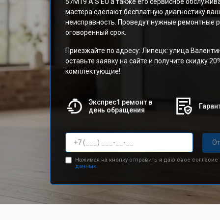
57M19 A S EU а также его сервисное обслужи
мастера сделают бесплатную диагностику ваш
неисправность. Проведут нужные ремонтные р
оговоренный срок.
Приезжайте по адресу: Липецк: улица Валенти
оставьте заявку на сайте и получите скидку 20
комплектующие!
Экспрес1 ремонт в
Гарант
день обращения
От
Нажимая на кнопку отправить я даю свое согласие
данных.