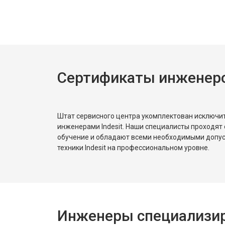
Ремонт или замена системы защиты
Ремонт или замена пружины двер
Сертификаты инженеров
Замена платы сенсорного управле
Замена водоприёмника
Штат сервисного центра укомплектован исключ
инженерами Indesit. Наши специалисты проходят
обучение и обладают всеми необходимыми допу
Замена панели управления
техники Indesit на профессиональном уровне.
Замена блока управления
Инженеры специализиро
Замена ТЭН