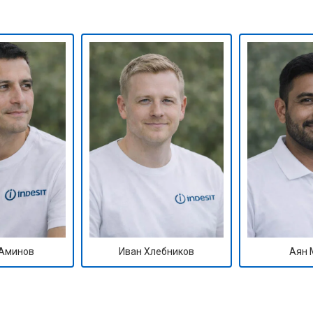
ры
от 50 мин
о
от 60 мин
о
от 40 мин
о
от 60 мин
о
 креплений, кнопок)
от 40 мин
о
Аминов
Иван Хлебников
Аян 
овление)
от 80 мин
о