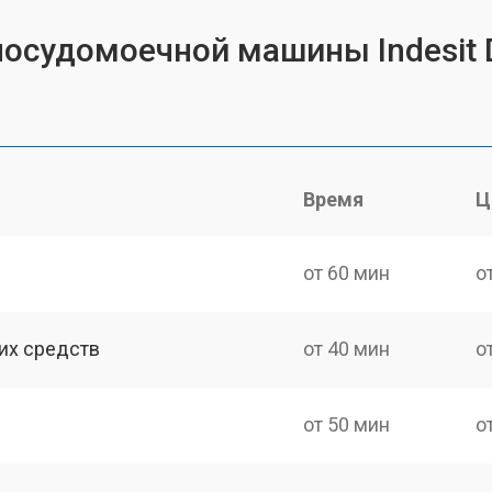
посудомоечной машины Indesit 
Время
Ц
от 60 мин
о
их средств
от 40 мин
о
от 50 мин
о