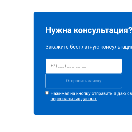
Замена датчика мутности
Замена датчика соли
Нужна консультация
Замена заливного клапана
Закажите бесплатную консультацию
Замена расходомера
Отправить заявку
Замена разбрызгивателя
Нажимая на кнопку отправить я даю св
персональных данных.
Замена пускового конденсатора ци
Замена проточного нагревательног