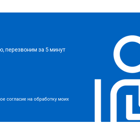
от 50 мин
о
от 50 мин
о
?
от 50 мин
о
, перезвоним за 5 минут
от 60 мин
о
от 40 мин
о
ое согласие на обработку моих
ркуляционного насоса
от 60 мин
о
о элемента
от 50 мин
о