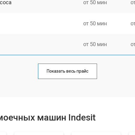
асоса
от 50 мин
о
от 50 мин
о
от 50 мин
о
от 100 мин
о
Показать весь прайс
от 40 мин
о
от 60 мин
о
оечных машин Indesit
от 50 мин
о