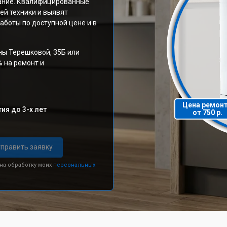
вание. Квалифицированные
ей техники и выявят
аботы по доступной цене и в
ны Терешковой, 35Б или
% на ремонт и
Цена ремон
ия до 3-х лет
от 750 р.
править заявку
 на обработку моих
персональных