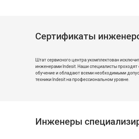
Ремонт или замена пружины двер
Сертификаты инженеров
Замена платы сенсорного управле
Замена водоприёмника
Штат сервисного центра укомплектован исключ
инженерами Indesit. Наши специалисты проходят
обучение и обладают всеми необходимыми допу
Замена панели управления
техники Indesit на профессиональном уровне.
Замена блока управления
Инженеры специализиро
Замена ТЭН