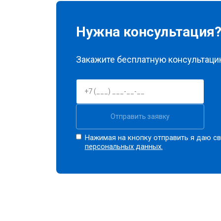
Замена датчика соли
Нужна консультация
Замена заливного клапана
Закажите бесплатную консультацию
Замена расходомера
Отправить заявку
Замена разбрызгивателя
Нажимая на кнопку отправить я даю св
персональных данных.
Замена пускового конденсатора ци
Замена проточного нагревательног