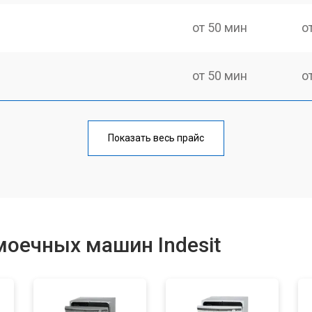
от 50 мин
о
от 50 мин
о
от 100 мин
о
Показать весь прайс
от 40 мин
о
от 60 мин
о
оечных машин Indesit
от 50 мин
о