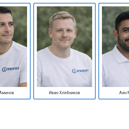
ры
от 50 мин
о
от 60 мин
о
от 40 мин
о
от 60 мин
о
 креплений, кнопок)
от 40 мин
о
Аминов
Иван Хлебников
Аян 
овление)
от 80 мин
о
от 50 мин
о