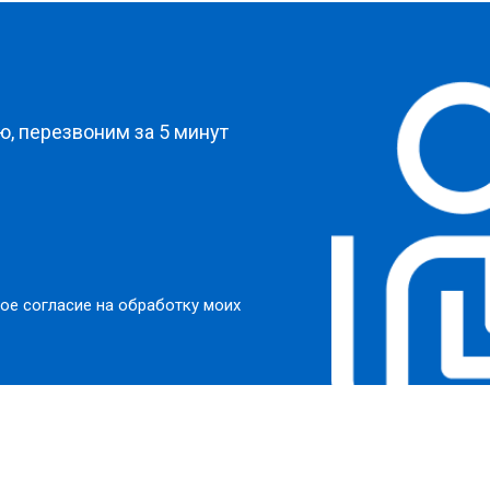
от 50 мин
о
?
от 50 мин
о
, перезвоним за 5 минут
от 60 мин
о
от 40 мин
о
ое согласие на обработку моих
ркуляционного насоса
от 60 мин
о
о элемента
от 50 мин
о