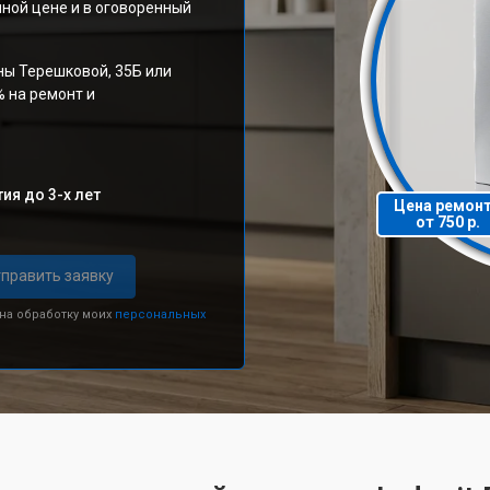
ной цене и в оговоренный
ны Терешковой, 35Б или
% на ремонт и
ия до 3-х лет
Цена ремон
от 750 р.
править заявку
 на обработку моих
персональных