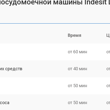
посудомоечной машины Indesit 
Время
Ц
от 60 мин
о
их средств
от 40 мин
о
от 50 мин
о
асоса
от 50 мин
о