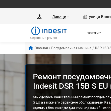
улица Вале
Липецк
▼
УСЛУГИ
Сервисный ремонт
Главная
/
Посудомоечная машина
/
DSR 15B 
Ремонт посудомоеч
Indesit DSR 15B S EU
Мы сделаем качественный ремонт посудомоечн
S EU а также его сервисное обслуживание. К
сделают бесплатную диагностику вашей техник