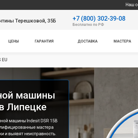
Наш сервисный цент
+7 (800) 302-39-08
нтины Терешковой, 35Б
Бесплатно по РФ
ЦЕНЫ
ГАРАНТИЯ
ДОСТАВКА
МАСТЕРА
S EU
ной машины
 в Липецке
ой машины Indesit DSR 15B
валифицированные мастера
и и выявят неисправность.