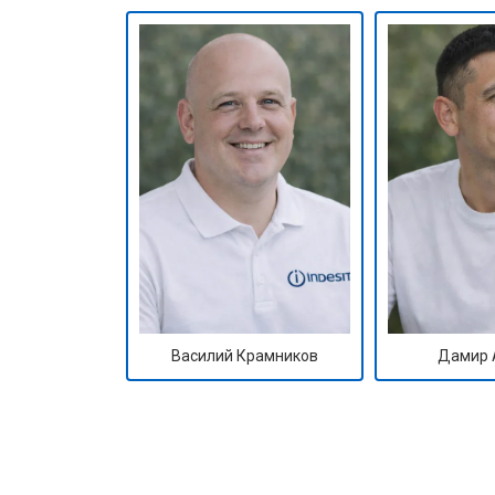
Ремонт/замена датчика температу
Замена замка
Ремонт электропроводки
Замена шнура питания
Корпусный ремонт (замена резинок,
Василий Крамников
Дамир 
Ремонт платы управления (восстан
Замена датчика мутности