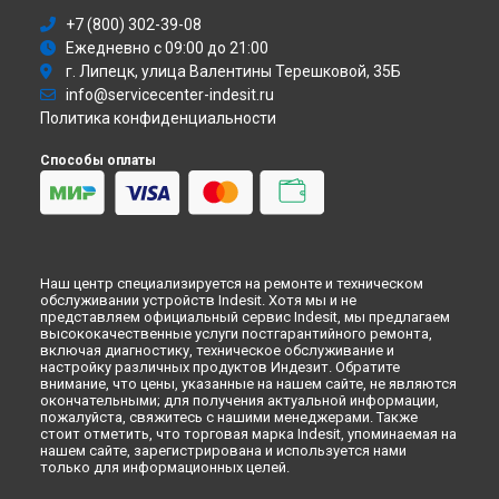
Ремонт посудомоечной машины DISR 16B EU Indesit в
+7 (800) 302-39-08
Иркутске
Ежедневно с 09:00 до 21:00
Ремонт посудомоечной машины DISR 16B EU Indesit в
Самаре
г. Липецк, улица Валентины Терешковой, 35Б
info@servicecenter-indesit.ru
Ремонт посудомоечной машины DISR 16B EU Indesit в
Омске
Политика конфиденциальности
Ремонт посудомоечной машины DISR 16B EU Indesit в
Красноярске
Способы оплаты
Ремонт посудомоечной машины DISR 16B EU Indesit в
Перми
Ремонт посудомоечной машины DISR 16B EU Indesit в
Ульяновске
Ремонт посудомоечной машины DISR 16B EU Indesit в
Наш центр специализируется на ремонте и техническом
Кирове
обслуживании устройств Indesit. Хотя мы и не
представляем официальный сервис Indesit, мы предлагаем
Ремонт посудомоечной машины DISR 16B EU Indesit в
высококачественные услуги постгарантийного ремонта,
Оренбурге
включая диагностику, техническое обслуживание и
Ремонт посудомоечной машины DISR 16B EU Indesit в
настройку различных продуктов Индезит. Обратите
Кемерово
внимание, что цены, указанные на нашем сайте, не являются
окончательными; для получения актуальной информации,
Ремонт посудомоечной машины DISR 16B EU Indesit в
пожалуйста, свяжитесь с нашими менеджерами. Также
Новокузнецке
стоит отметить, что торговая марка Indesit, упоминаемая на
нашем сайте, зарегистрирована и используется нами
Ремонт посудомоечной машины DISR 16B EU Indesit в
только для информационных целей.
Рязани
Ремонт посудомоечной машины DISR 16B EU Indesit в