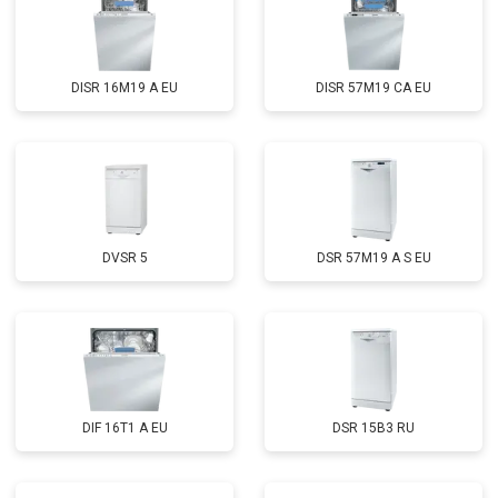
Замена нижнего уплотнителя
от 1000 ₽
Заказать
дверцы
Замена заливного шланга с
от 1100 ₽
Заказать
системой Аквастоп
DISR 16M19 A EU
DISR 57M19 CA EU
Замена заливного шланга
от 850 ₽
Заказать
Диагностика
бесплатно
Заказать
DVSR 5
DSR 57M19 A S EU
DIF 16T1 A EU
DSR 15B3 RU