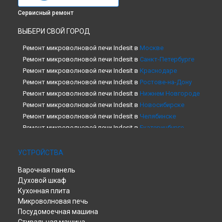
Сервисный ремонт
ВЫБЕРИ СВОЙ ГОРОД
Ремонт микроволновой печи Indesit в
Москве
Ремонт микроволновой печи Indesit в
Санкт-Петербурге
Ремонт микроволновой печи Indesit в
Краснодаре
Ремонт микроволновой печи Indesit в
Ростове-на-Дону
Ремонт микроволновой печи Indesit в
Нижнем Новгороде
Ремонт микроволновой печи Indesit в
Новосибирске
Ремонт микроволновой печи Indesit в
Челябинске
Ремонт микроволновой печи Indesit в
Екатеринбурге
Ремонт микроволновой печи Indesit в
Казани
Ремонт микроволновой печи Indesit в
Уфе
УСТРОЙСТВА
Ремонт микроволновой печи Indesit в
Воронеже
Варочная панель
Ремонт микроволновой печи Indesit в
Волгограде
Духовой шкаф
Ремонт микроволновой печи Indesit в
Барнауле
Кухонная плита
Ремонт микроволновой печи Indesit в
Тольятти
Микроволновая печь
Ремонт микроволновой печи Indesit в
Саратове
Посудомоечная машина
Ремонт микроволновой печи Indesit в
Томске