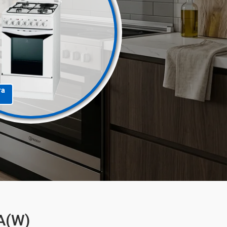
та
A(W)