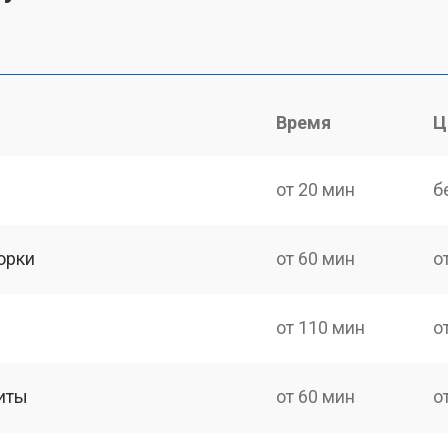
Время
Ц
от 20 мин
б
орки
от 60 мин
о
от 110 мин
о
иты
от 60 мин
о