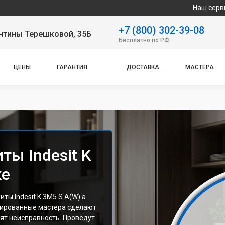
Наш сервисный центр с
+7 (800) 302-39-08
нтины Терешковой, 35Б
Бесплатно по РФ
ЦЕНЫ
ГАРАНТИЯ
ДОСТАВКА
МАСТЕРА
ты Indesit K
ке
ы Indesit K 3M5 S.A(W) а
цированные мастера сделают
ят неисправность. Проведут