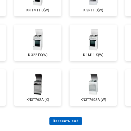
KN 1M11 S(W)
K 3N11 S(W)
от 60 мин
о
от 80 мин
о
K 322 ES(W)
K 1M11 S(W)
от 60 мин
о
KN3T76SA (X)
KN3T760SA (W)