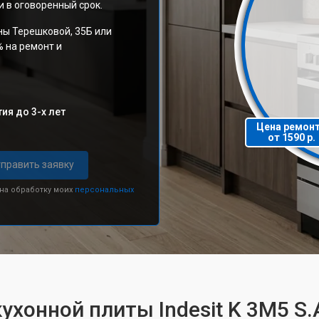
 в оговоренный срок.
ны Терешковой, 35Б или
% на ремонт и
ия до 3-х лет
Цена ремон
от 1590 р.
править заявку
 на обработку моих
персональных
ухонной плиты Indesit K 3M5 S.