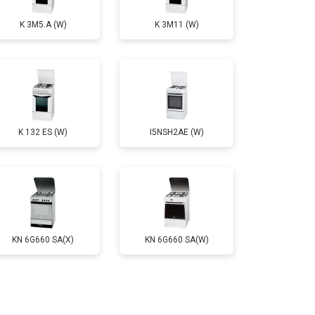
K 3M5.A (W)
K 3M11 (W)
т 2750 ₽
Заказать
т 2590 ₽
Заказать
K 132 ES (W)
I5NSH2AE (W)
т 2600 ₽
Заказать
KN 6G660 SA(X)
KN 6G660 SA(W)