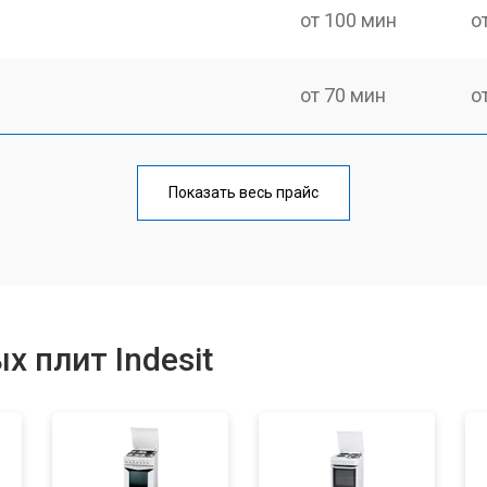
от 100 мин
о
от 70 мин
о
ния
от 120 мин
о
Показать весь прайс
от 50 мин
о
от 100 мин
о
 плит Indesit
от 60 мин
о
от 90 мин
о