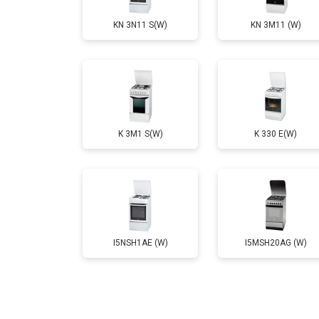
KN 3N11 S(W)
KN 3M11 (W)
Ремонт электропроводки
Замена лампы подсветки
K 3M1 S(W)
K 330 E(W)
Ремонт чугунной конфорки
I5NSH1AE (W)
I5MSH20AG (W)