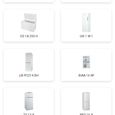
OS 1A 250 H
UI6 1 W.1
LI8 FF2O K BH
BIAA 16 NF
TS 14 A
NBS 16 A