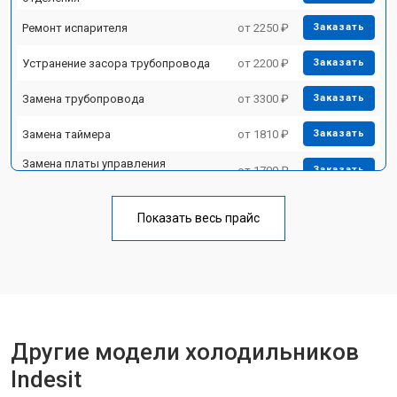
Ремонт испарителя
от 2250 ₽
Заказать
Устранение засора трубопровода
от 2200 ₽
Заказать
Замена трубопровода
от 3300 ₽
Заказать
Замена таймера
от 1810 ₽
Заказать
Замена платы управления
от 1700 ₽
Заказать
(мат.платы, мейн платы)
Ремонт/замена датчика
от 2550 ₽
Заказать
температуры
Показать весь прайс
Замена термостата
от 1700 ₽
Заказать
Замена дефростера
от 4750 ₽
Заказать
Замена мотор-компрессора
от 3650 ₽
Заказать
Другие модели холодильников
Замена нагревателя испарителя
от 2550 ₽
Заказать
Indesit
Замена нагревателя оттайки
от 2300 ₽
Заказать