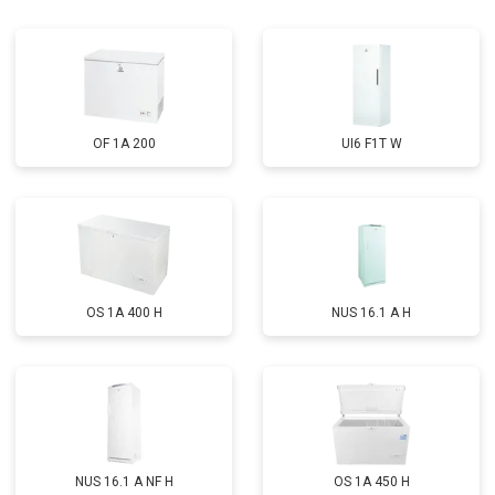
Замена реле
от 2550 ₽
Заказать
Устранение утечки хладагента
от 1900 ₽
Заказать
OF 1A 200
UI6 F1T W
OS 1A 400 H
NUS 16.1 A H
NUS 16.1 A NF H
OS 1A 450 H