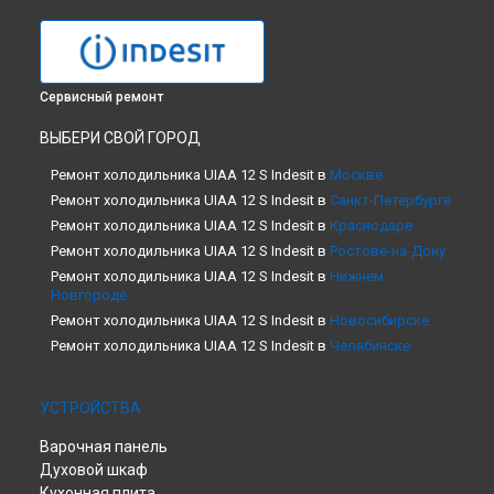
Сервисный ремонт
ВЫБЕРИ СВОЙ ГОРОД
Ремонт холодильника UIAA 12 S Indesit в
Москве
Ремонт холодильника UIAA 12 S Indesit в
Санкт-Петербурге
Ремонт холодильника UIAA 12 S Indesit в
Краснодаре
Ремонт холодильника UIAA 12 S Indesit в
Ростове-на-Дону
Ремонт холодильника UIAA 12 S Indesit в
Нижнем
Новгороде
Ремонт холодильника UIAA 12 S Indesit в
Новосибирске
Ремонт холодильника UIAA 12 S Indesit в
Челябинске
Ремонт холодильника UIAA 12 S Indesit в
Екатеринбурге
Ремонт холодильника UIAA 12 S Indesit в
Казани
УСТРОЙСТВА
Ремонт холодильника UIAA 12 S Indesit в
Уфе
Варочная панель
Ремонт холодильника UIAA 12 S Indesit в
Воронеже
Духовой шкаф
Ремонт холодильника UIAA 12 S Indesit в
Волгограде
Кухонная плита