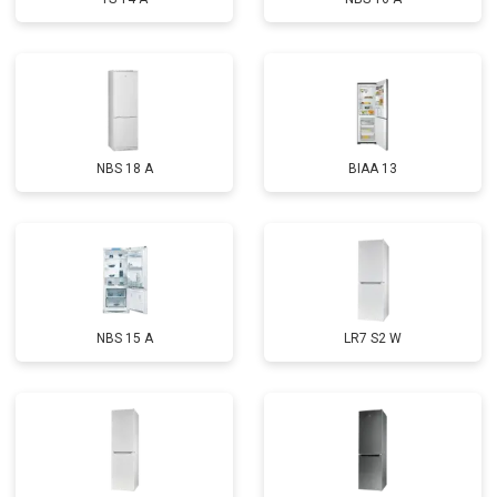
NBS 18 A
BIAA 13
NBS 15 A
LR7 S2 W