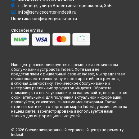
Ремонт духового шкафа FIMB 73 K.A IX Indesit в
г. Липецк, улица Валентины Терешковой, 35Б
Новокузнецке
info@servicecenter-indesit.ru
Ремонт духового шкафа FIMB 73 K.A IX Indesit в
Рязани
Политика конфиденциальности
Ремонт духового шкафа FIMB 73 K.A IX Indesit в
Астрахани
Способы оплаты
Ремонт духового шкафа FIMB 73 K.A IX Indesit в
Набережных Челнах
Ремонт духового шкафа FIMB 73 K.A IX Indesit в
Липецке
Наш центр специализируется на ремонте и техническом
обслуживании устройств Indesit. Хотя мы и не
представляем официальный сервис Indesit, мы предлагаем
высококачественные услуги постгарантийного ремонта,
включая диагностику, техническое обслуживание и
настройку различных продуктов Индезит. Обратите
внимание, что цены, указанные на нашем сайте, не являются
окончательными; для получения актуальной информации,
пожалуйста, свяжитесь с нашими менеджерами. Также
стоит отметить, что торговая марка Indesit, упоминаемая на
нашем сайте, зарегистрирована и используется нами
только для информационных целей.
© 2026 Специализированный сервисный центр по ремонту
Indesit.