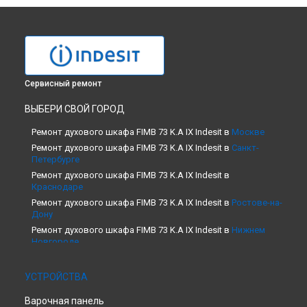
Сервисный ремонт
ВЫБЕРИ СВОЙ ГОРОД
Ремонт духового шкафа FIMB 73 K.A IX Indesit в
Москве
Ремонт духового шкафа FIMB 73 K.A IX Indesit в
Санкт-
Петербурге
Ремонт духового шкафа FIMB 73 K.A IX Indesit в
Краснодаре
Ремонт духового шкафа FIMB 73 K.A IX Indesit в
Ростове-на-
Дону
Ремонт духового шкафа FIMB 73 K.A IX Indesit в
Нижнем
Новгороде
Ремонт духового шкафа FIMB 73 K.A IX Indesit в
Новосибирске
УСТРОЙСТВА
Ремонт духового шкафа FIMB 73 K.A IX Indesit в
Челябинске
Варочная панель
Ремонт духового шкафа FIMB 73 K.A IX Indesit в