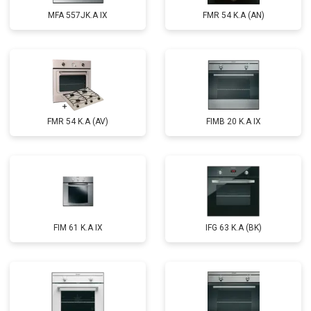
MFA 557JK.A IX
FMR 54 K.A (AN)
FMR 54 K.A (AV)
FIMB 20 K.A IX
FIM 61 K.A IX
IFG 63 K.A (BK)